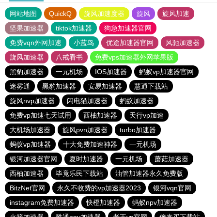
网站地图
QuickQ
旋风加速度器
旋风
旋风加速
坚果加速器
tiktok加速器
狗急加速器官网
免费vqn外网加速
小蓝鸟
优途加速器官网
风驰加速器
旋风加速器
八戒看书
免费vps加速器外网苹果版
黑豹加速器
一元机场
IOS加速器
蚂蚁vp加速器官网
迷雾通
黑豹加速器
安易加速器
慧通下载站
旋风nvp加速器
闪电猫加速器
蚂蚁加速器
免费vp加速七天试用
西柚加速器
天行vp加速
大机场加速器
旋风pvn加速器
turbo加速器
蚂蚁vp加速器
十大免费加速神器
一元机场
银河加速器官网
夏时加速器
一元机场
蘑菇加速器
西柚加速器
毕竟乐民下载站
油管加速器永久免费版
BitzNet官网
永久不收费的vp加速器2023
银河vqn官网
instagram免费加速器
快橙加速器
蚂蚁npv加速器