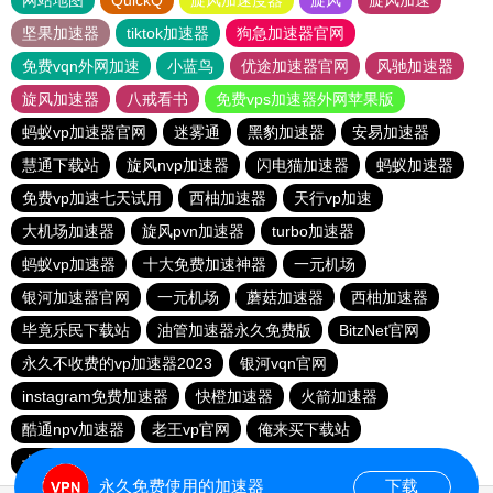
网站地图
QuickQ
旋风加速度器
旋风
旋风加速
坚果加速器
tiktok加速器
狗急加速器官网
免费vqn外网加速
小蓝鸟
优途加速器官网
风驰加速器
旋风加速器
八戒看书
免费vps加速器外网苹果版
蚂蚁vp加速器官网
迷雾通
黑豹加速器
安易加速器
慧通下载站
旋风nvp加速器
闪电猫加速器
蚂蚁加速器
免费vp加速七天试用
西柚加速器
天行vp加速
大机场加速器
旋风pvn加速器
turbo加速器
蚂蚁vp加速器
十大免费加速神器
一元机场
银河加速器官网
一元机场
蘑菇加速器
西柚加速器
毕竟乐民下载站
油管加速器永久免费版
BitzNet官网
永久不收费的vp加速器2023
银河vqn官网
instagram免费加速器
快橙加速器
火箭加速器
酷通npv加速器
老王vp官网
俺来买下载站
十大免费加速神器
免费vps加速器外网
黑洞加速官网
永久免费使用的加速器
下载