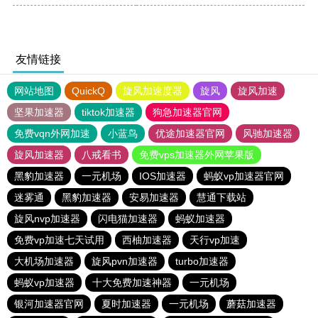
友情链接
网站地图
QuickQ
旋风加速度器
旋风
旋风加速
坚果加速器
tiktok加速器
狗急加速器官网
免费vqn外网加速
小蓝鸟
优途加速器官网
风驰加速器
旋风加速器
八戒看书
免费vps加速器外网苹果版
黑豹加速器
一元机场
IOS加速器
蚂蚁vp加速器官网
迷雾通
黑豹加速器
安易加速器
慧通下载站
旋风nvp加速器
闪电猫加速器
蚂蚁加速器
免费vp加速七天试用
西柚加速器
天行vp加速
大机场加速器
旋风pvn加速器
turbo加速器
蚂蚁vp加速器
十大免费加速神器
一元机场
银河加速器官网
夏时加速器
一元机场
蘑菇加速器