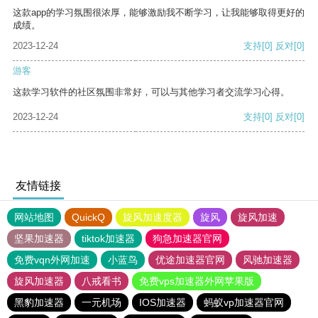
这款app的学习氛围很浓厚，能够激励我不断学习，让我能够取得更好的
成绩。
2023-12-24
支持
[0]
反对
[0]
游客
这款学习软件的社区氛围非常好，可以与其他学习者交流学习心得。
2023-12-24
支持
[0]
反对
[0]
友情链接
网站地图
QuickQ
旋风加速度器
旋风
旋风加速
坚果加速器
tiktok加速器
狗急加速器官网
免费vqn外网加速
小蓝鸟
优途加速器官网
风驰加速器
旋风加速器
八戒看书
免费vps加速器外网苹果版
黑豹加速器
一元机场
IOS加速器
蚂蚁vp加速器官网