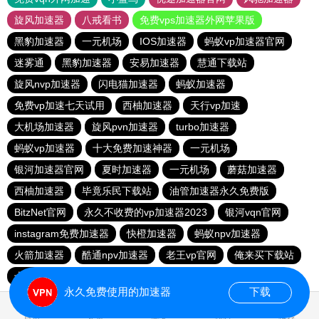
旋风加速器
八戒看书
免费vps加速器外网苹果版
黑豹加速器
一元机场
IOS加速器
蚂蚁vp加速器官网
迷雾通
黑豹加速器
安易加速器
慧通下载站
旋风nvp加速器
闪电猫加速器
蚂蚁加速器
免费vp加速七天试用
西柚加速器
天行vp加速
大机场加速器
旋风pvn加速器
turbo加速器
蚂蚁vp加速器
十大免费加速神器
一元机场
银河加速器官网
夏时加速器
一元机场
蘑菇加速器
西柚加速器
毕竟乐民下载站
油管加速器永久免费版
BitzNet官网
永久不收费的vp加速器2023
银河vqn官网
instagram免费加速器
快橙加速器
蚂蚁npv加速器
火箭加速器
酷通npv加速器
老王vp官网
俺来买下载站
十大免费加速神器
免费vps加速器外网
黑洞加速官网
永久免费使用的加速器
下载
1.061014s
首页
安卓
苹果
排行
推荐