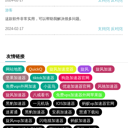
2024-02-17
支持
[0]
反对
[0]
游客
这款软件非常实用，可以帮助我解决很多问题。
2024-02-17
支持
[0]
反对
[0]
友情链接
网站地图
QuickQ
旋风加速度器
旋风
旋风加速
坚果加速器
tiktok加速器
狗急加速器官网
免费vqn外网加速
小蓝鸟
优途加速器官网
风驰加速器
旋风加速器
八戒看书
免费vps加速器外网苹果版
黑豹加速器
一元机场
IOS加速器
蚂蚁vp加速器官网
迷雾通
黑豹加速器
安易加速器
慧通下载站
旋风nvp加速器
闪电猫加速器
蚂蚁加速器