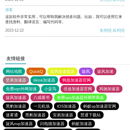
游客
这款软件非常实用，可以帮助我解决很多问题。比如，我可以使用它来
查找资料、翻译语言、编写代码等。
2023-12-22
支持
[0]
反对
[0]
友情链接
网站地图
QuickQ
旋风加速度器
旋风
旋风加速
坚果加速器
tiktok加速器
狗急加速器官网
免费vqn外网加速
小蓝鸟
优途加速器官网
风驰加速器
旋风加速器
八戒看书
免费vps加速器外网苹果版
黑豹加速器
一元机场
IOS加速器
蚂蚁vp加速器官网
迷雾通
黑豹加速器
安易加速器
慧通下载站
旋风nvp加速器
闪电猫加速器
蚂蚁加速器